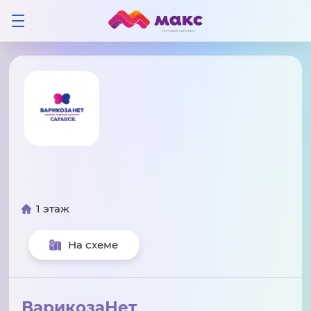
1 этаж
На схеме
ВарикозаНет