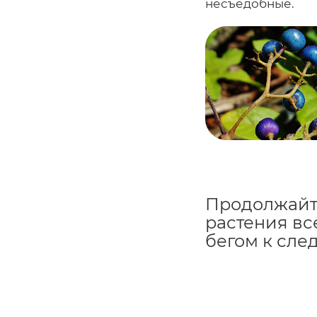
несъедобные.
Продолжайт
растения вс
бегом к сле