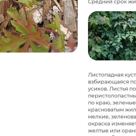
Средний срок жиз
Листопадная куст
взбирающаяся по
усиков. Листья по
перистолопастны
по краю, зеленые
красноватым жил
мелкие, зеленова
окраска изменяет
желтые или оран