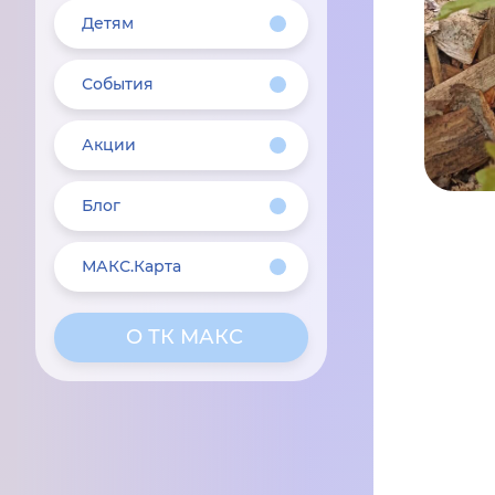
Детям
События
Акции
Блог
МАКС.Карта
О ТК МАКС