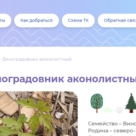
ты
Как добраться
Схема ТК
Обратная свя
Виноградовник аконолистный
оградовник аконолистн
Семейство – Вино
Родина – северо-в