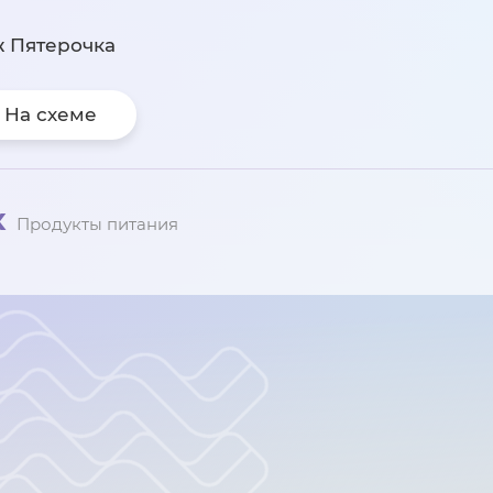
ж Пятерочка
На схеме
х
Продукты питания