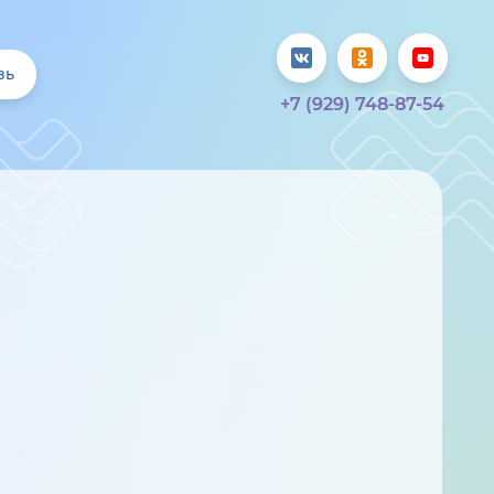
зь
+7 (929) 748-87-54