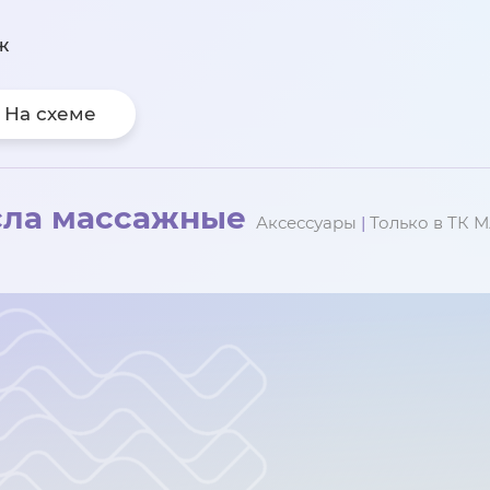
ж
На схеме
сла массажные
Аксессуары
|
Только в ТК 