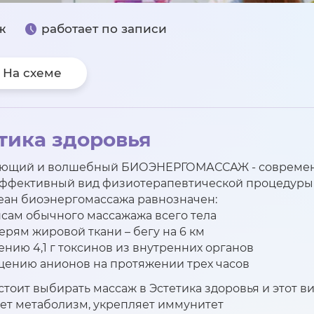
ж
работает по записи
На схеме
тика здоровья
ающий и волшебный БИОЭНЕРГОМАССАЖ - совреме
ффективный вид физиотерапевтической процедуры
еан биоэнергомассажа равнозначен:
нсам обычного массажажа всего тела
ерям жировой ткани – бегу на 6 км
нию 4,1 г токсинов из внутренних органов
ению анионов на протяжении трех часов
стоит выбирать массаж в Эстетика здоровья и этот в
ет метаболизм, укрепляет иммунитет