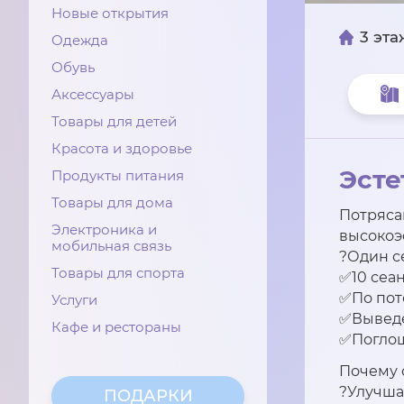
Новые открытия
3 эта
Одежда
Обувь
Аксессуары
Товары для детей
Красота и здоровье
Эсте
Продукты питания
Товары для дома
Потряс
Электроника и
высокоэ
мобильная связь
?Один с
Товары для спорта
✅10 сеа
✅По пот
Услуги
✅Выведе
Кафе и рестораны
✅Поглощ
Почему 
?Улучша
ПОДАРКИ