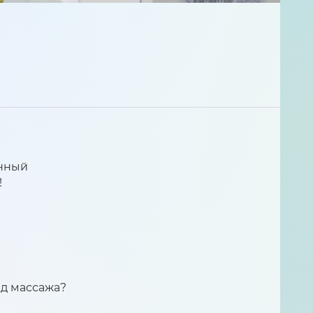
нный
!
ид массажа?