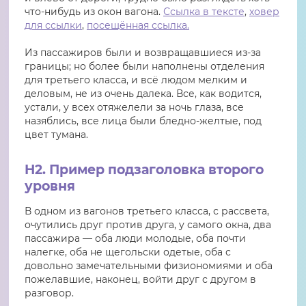
что-нибудь из окон вагона.
Ссылка в тексте
,
ховер
для ссылки
,
посещённая ссылка.
Из пассажиров были и возвращавшиеся из-за
границы; но более были наполнены отделения
для третьего класса, и всё людом мелким и
деловым, не из очень далека. Все, как водится,
устали, у всех отяжелели за ночь глаза, все
назяблись, все лица были бледно-желтые, под
цвет тумана.
H2. Пример подзаголовка второго
уровня
В одном из вагонов третьего класса, с рассвета,
очутились друг против друга, у самого окна, два
пассажира — оба люди молодые, оба почти
налегке, оба не щегольски одетые, оба с
довольно замечательными физиономиями и оба
пожелавшие, наконец, войти друг с другом в
разговор.