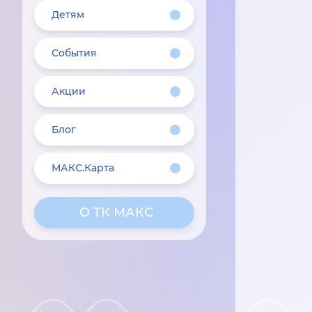
Детям
События
Акции
Блог
МАКС.Карта
О ТК МАКС