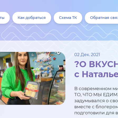
ты
Как добраться
Схема ТК
Обратная свя
02 Дек. 2021
?О ВКУС
с Наталь
В современном мир
ТО, ЧТО МЫ ЕДИМ.
задумывался о св
вместе с блогеро
подготовили для в